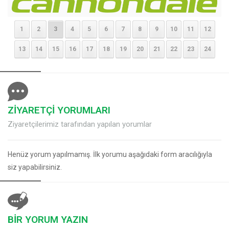
1
2
3
4
5
6
7
8
9
10
11
12
13
14
15
16
17
18
19
20
21
22
23
24
ZİYARETÇİ YORUMLARI
Ziyaretçilerimiz tarafından yapılan yorumlar
Henüz yorum yapılmamış. İlk yorumu aşağıdaki form aracılığıyla
siz yapabilirsiniz.
BİR YORUM YAZIN