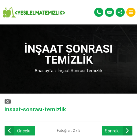
İNŞAAT SONRASI
TEMIZLIK
Anasayfa
»
İnşaat Sonrası Temizlik
insaat-sonrası-temizlik
Önceki
Sonraki
Fotoğraf: 2 / 5