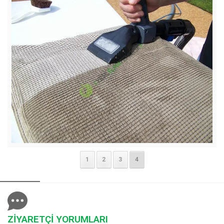
1
2
3
4
ZİYARETÇİ YORUMLARI