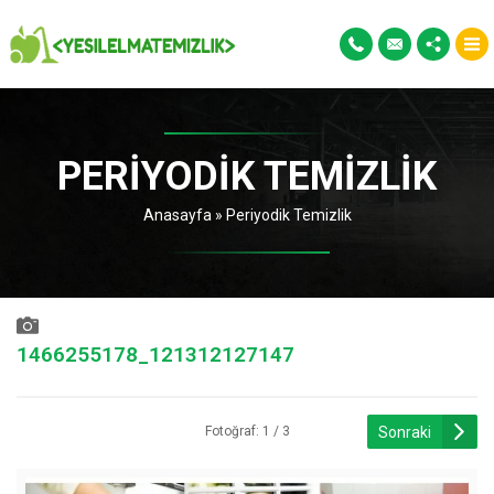
PERIYODIK TEMIZLIK
Anasayfa
»
Periyodik Temizlik
1466255178_121312127147
Sonraki
Fotoğraf: 1 / 3