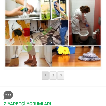
1
2
3
ZİYARETÇİ YORUMLARI