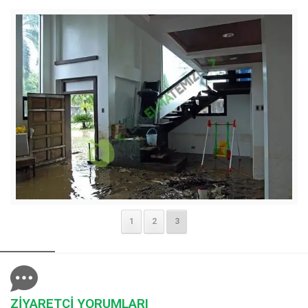
1
2
3
ZİYARETÇİ YORUMLARI