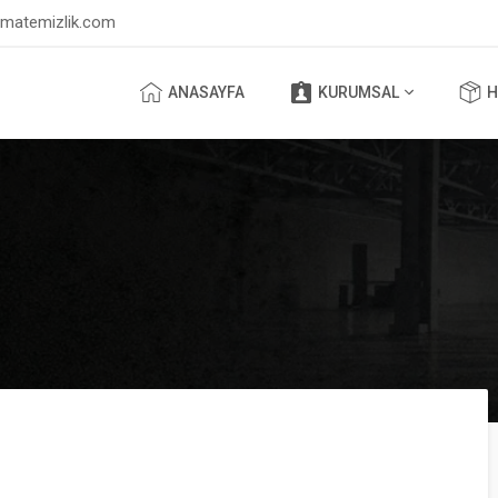
lmatemizlik.com
ANASAYFA
KURUMSAL
H