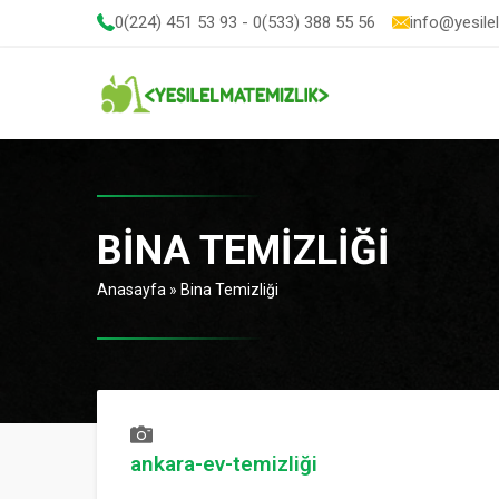
0(224) 451 53 93 - 0(533) 388 55 56
info@yesile
BINA TEMIZLIĞI
Anasayfa
»
Bina Temizliği
ankara-ev-temizliği