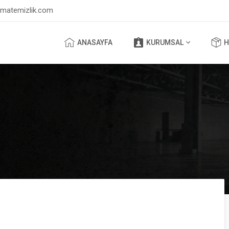
lmatemizlik.com
ANASAYFA
KURUMSAL
H