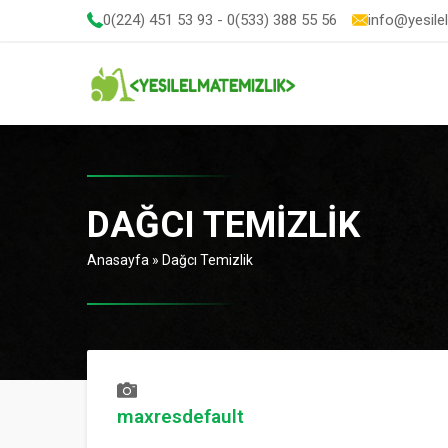
0(224) 451 53 93 - 0(533) 388 55 56
info@yesile
DAĞCI TEMIZLIK
Anasayfa
»
Dağcı Temizlik
maxresdefault