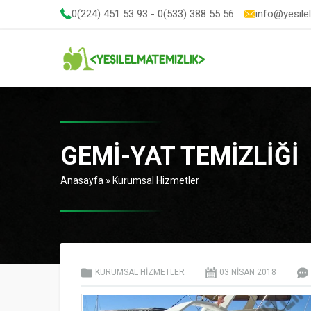
0(224) 451 53 93 - 0(533) 388 55 56
info@yesile
GEMI-YAT TEMIZLIĞI
Anasayfa
»
Kurumsal Hizmetler
KURUMSAL HIZMETLER
03 NISAN
2018