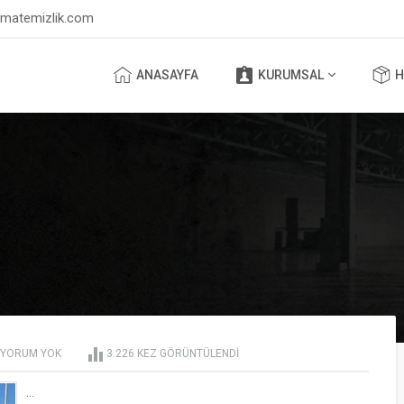
lmatemizlik.com
ANASAYFA
KURUMSAL
H
YORUM YOK
3.226 KEZ GÖRÜNTÜLENDI
...