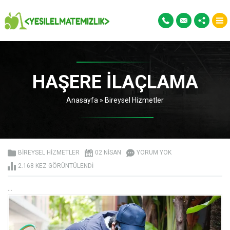
HAŞERE İLAÇLAMA
Anasayfa
»
Bireysel Hizmetler
BIREYSEL HIZMETLER
02 NISAN
YORUM YOK
2.168 KEZ GÖRÜNTÜLENDI
...