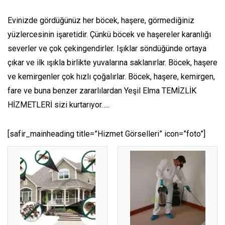
Evinizde gördüğünüz her böcek, haşere, görmediğiniz
yüzlercesinin işaretidir. Çünkü böcek ve haşereler karanlığı
severler ve çok çekingendirler. Işıklar söndüğünde ortaya
çıkar ve ilk ışıkla birlikte yuvalarına saklanırlar. Böcek, haşere
ve kemirgenler çok hızlı çoğalırlar. Böcek, haşere, kemirgen,
fare ve buna benzer zararlılardan Yeşil Elma TEMİZLİK
HİZMETLERİ sizi kurtarıyor…..
[safir_mainheading title=”Hizmet Görselleri” icon=”foto”]