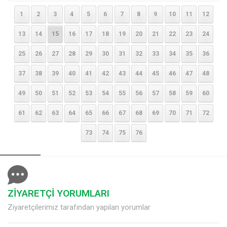
1
2
3
4
5
6
7
8
9
10
11
12
13
14
15
16
17
18
19
20
21
22
23
24
25
26
27
28
29
30
31
32
33
34
35
36
37
38
39
40
41
42
43
44
45
46
47
48
49
50
51
52
53
54
55
56
57
58
59
60
61
62
63
64
65
66
67
68
69
70
71
72
73
74
75
76
ZİYARETÇİ YORUMLARI
Ziyaretçilerimiz tarafından yapılan yorumlar