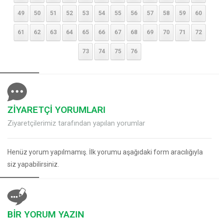
49
50
51
52
53
54
55
56
57
58
59
60
61
62
63
64
65
66
67
68
69
70
71
72
73
74
75
76
ZİYARETÇİ YORUMLARI
Ziyaretçilerimiz tarafından yapılan yorumlar
Henüz yorum yapılmamış. İlk yorumu aşağıdaki form aracılığıyla
siz yapabilirsiniz.
BİR YORUM YAZIN