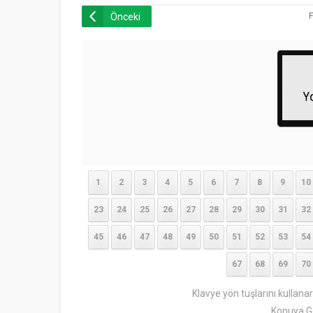
Önceki
F
1
2
3
4
5
6
7
8
9
10
23
24
25
26
27
28
29
30
31
32
45
46
47
48
49
50
51
52
53
54
67
68
69
70
Klavye yön tuşlarını kullana
Konuya G