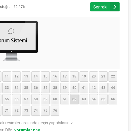
Sonraki
otoğraf: 62 / 76
11
12
13
14
15
16
17
18
19
20
21
22
33
34
35
36
37
38
39
40
41
42
43
44
55
56
57
58
59
60
61
62
63
64
65
66
71
72
73
74
75
76
rak resimler arasında geçiş yapabilirsiniz.
eri Dön:
yorumlar.png