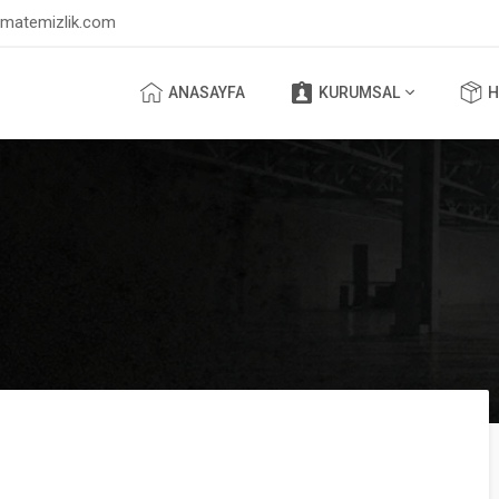
lmatemizlik.com
ANASAYFA
KURUMSAL
H