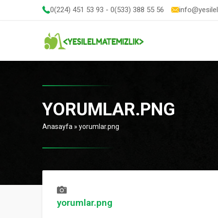
0(224) 451 53 93 - 0(533) 388 55 56
info@yesile
YORUMLAR.PNG
Anasayfa
»
yorumlar.png
yorumlar.png