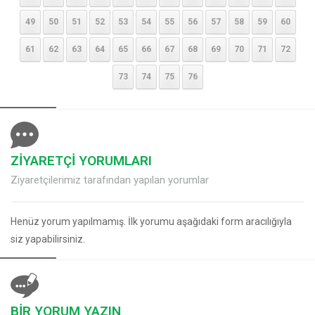
49
50
51
52
53
54
55
56
57
58
59
60
61
62
63
64
65
66
67
68
69
70
71
72
73
74
75
76
ZİYARETÇİ YORUMLARI
Ziyaretçilerimiz tarafından yapılan yorumlar
Henüz yorum yapılmamış. İlk yorumu aşağıdaki form aracılığıyla
siz yapabilirsiniz.
BİR YORUM YAZIN