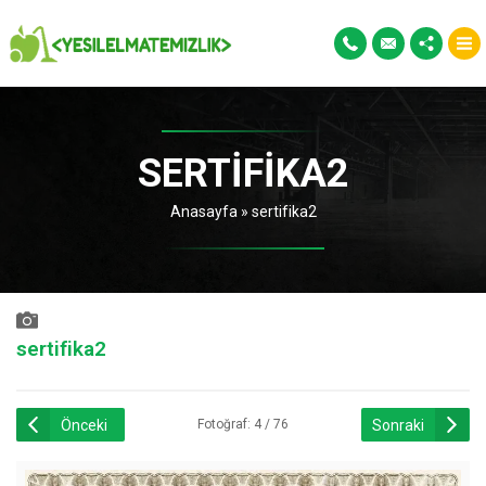
SERTIFIKA2
Anasayfa
»
sertifika2
sertifika2
Önceki
Sonraki
Fotoğraf: 4 / 76