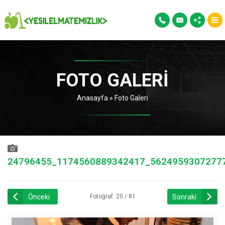
FOTO GALERI
Anasayfa
»
Foto Galeri
24796455_1174560889342417_5624959307277
Önceki
Sonraki
Fotoğraf: 20 / 81