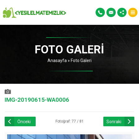
FOTO GALERI
Anasayfa
»
Foto Galeri
IMG-20190615-WA0006
Önceki
Sonraki
Fotoğraf: 77 / 81