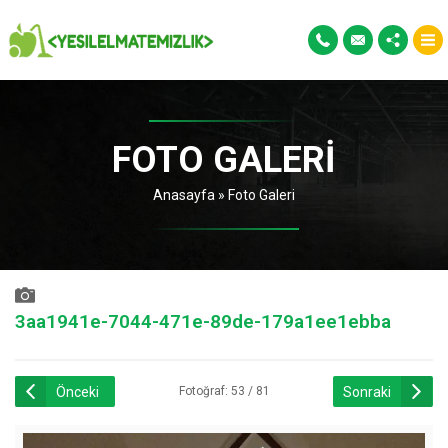
FOTO GALERI
Anasayfa
»
Foto Galeri
3aa1941e-7044-471e-89de-179a1ee1ebba
Önceki
Sonraki
Fotoğraf: 53 / 81