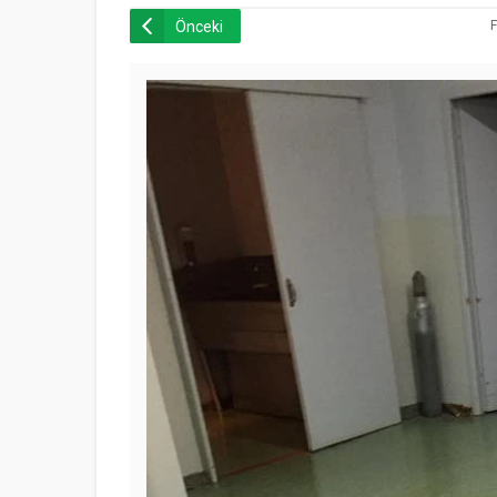
Önceki
F