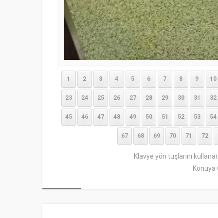
1
2
3
4
5
6
7
8
9
10
23
24
25
26
27
28
29
30
31
32
45
46
47
48
49
50
51
52
53
54
67
68
69
70
71
72
Klavye yön tuşlarını kullana
Konuya 