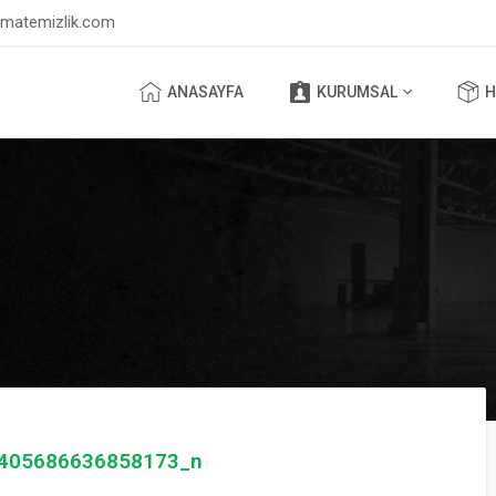
lmatemizlik.com
ANASAYFA
KURUMSAL
H
405686636858173_n