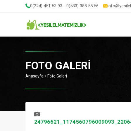
0(224) 451 53 93 - 0(533) 388 55 56
info@yesile
FOTO GALERI
Anasayfa
»
Foto Galeri
24796621_1174560796009093_2206