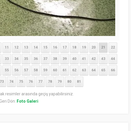
11
12
13
14
15
16
17
18
19
20
21
22
33
34
35
36
37
38
39
40
41
42
43
44
55
56
57
58
59
60
61
62
63
64
65
66
73
74
75
76
77
78
79
80
81
rak resimler arasında geçiş yapabilirsiniz.
Geri Dön:
Foto Galeri