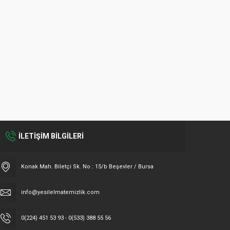
İLETİŞİM BİLGİLERİ
Konak Mah. Biletçi Sk. No : 15/b Beşevler / Bursa
info@yesilelmatemizlik.com
0(224) 451 53 93 - 0(533) 388 55 56