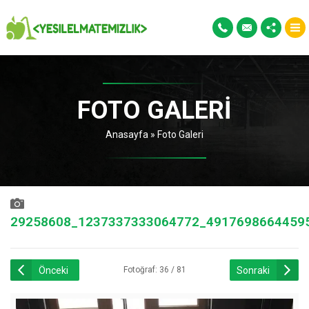
FOTO GALERI
Anasayfa
»
Foto Galeri
29258608_1237337333064772_4917698664459
Önceki
Sonraki
Fotoğraf: 36 / 81