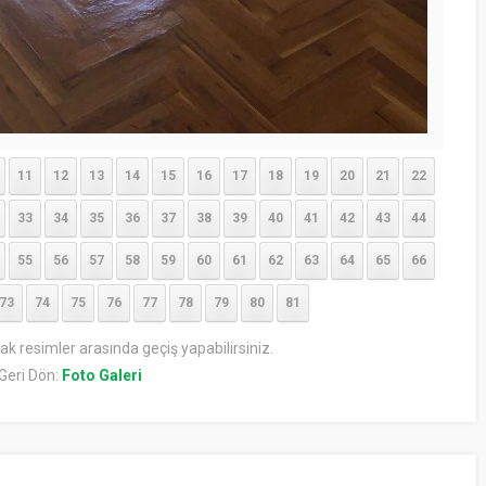
11
12
13
14
15
16
17
18
19
20
21
22
33
34
35
36
37
38
39
40
41
42
43
44
55
56
57
58
59
60
61
62
63
64
65
66
73
74
75
76
77
78
79
80
81
rak resimler arasında geçiş yapabilirsiniz.
Geri Dön:
Foto Galeri