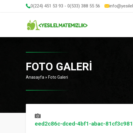
0(224) 451 53 93 - 0(533) 388 55 56
info@yesile
FOTO GALERI
Anasayfa
»
Foto Galeri
eed2c86c-dced-4bf1-abac-81cf3c981