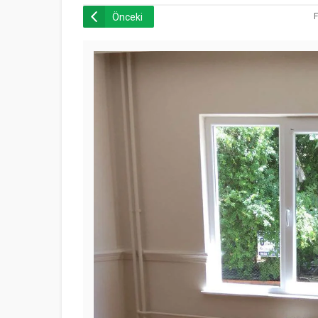
Önceki
F