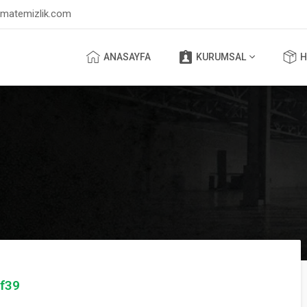
lmatemizlik.com
ANASAYFA
KURUMSAL
H
f39