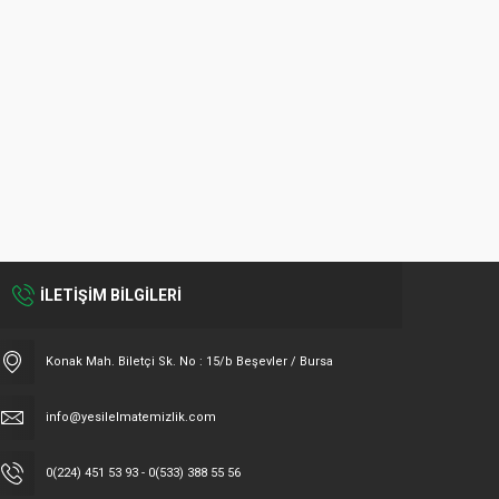
İLETİŞİM BİLGİLERİ
Konak Mah. Biletçi Sk. No : 15/b Beşevler / Bursa
info@yesilelmatemizlik.com
0(224) 451 53 93 - 0(533) 388 55 56