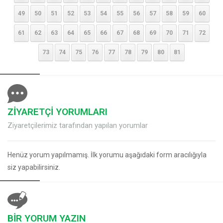
49
50
51
52
53
54
55
56
57
58
59
60
61
62
63
64
65
66
67
68
69
70
71
72
73
74
75
76
77
78
79
80
81
ZİYARETÇİ YORUMLARI
Ziyaretçilerimiz tarafından yapılan yorumlar
Henüz yorum yapılmamış. İlk yorumu aşağıdaki form aracılığıyla
siz yapabilirsiniz.
BİR YORUM YAZIN